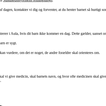
til
Sundhedsstyrelsens retningslinjer
.
 af dagen, kontakter vi dig og forventer, at du henter barnet så hurtigt s
istrerer i Aula, hvis dit barn ikke kommer en dag. Dette gælder, uanset om
arn er sygt.
 kan vurdere, om det er noget, de andre forældre skal orienteres om.
 Skal vi give medicin, skal barnets navn, og hvor ofte medicinen skal gi
.