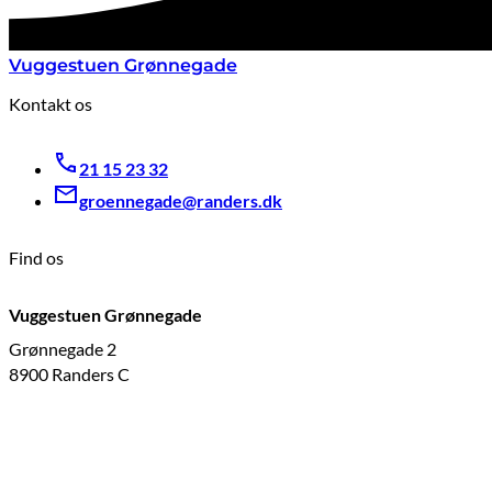
Vuggestuen Grønnegade
Kontakt os
21 15 23 32
groennegade@randers.dk
Find os
Vuggestuen Grønnegade
Grønnegade 2
8900 Randers C