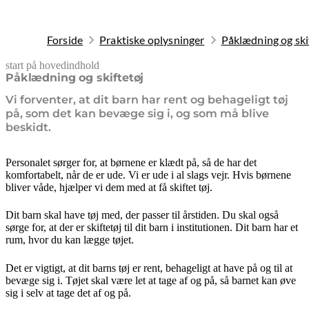
Forside
Praktiske oplysninger
Påklædning og ski
start på hovedindhold
senest opdateret 9. februar 2026
Påklædning og skiftetøj
Vi forventer, at dit barn har rent og behageligt tøj
på, som det kan bevæge sig i, og som må blive
beskidt.
Personalet sørger for, at børnene er klædt på, så de har det
komfortabelt, når de er ude. Vi er ude i al slags vejr. Hvis børnene
bliver våde, hjælper vi dem med at få skiftet tøj.
Dit barn skal have tøj med, der passer til årstiden. Du skal også
sørge for, at der er skiftetøj til dit barn i institutionen. Dit barn har et
rum, hvor du kan lægge tøjet.
Det er vigtigt, at dit barns tøj er rent, behageligt at have på og til at
bevæge sig i. Tøjet skal være let at tage af og på, så barnet kan øve
sig i selv at tage det af og på.