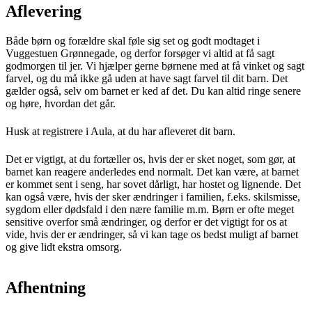
Aflevering
Både børn og forældre skal føle sig set og godt modtaget i
Vuggestuen Grønnegade, og derfor forsøger vi altid at få sagt
godmorgen til jer. Vi hjælper gerne børnene med at få vinket og sagt
farvel, og du må ikke gå uden at have sagt farvel til dit barn. Det
gælder også, selv om barnet er ked af det. Du kan altid ringe senere
og høre, hvordan det går.
Husk at registrere i Aula, at du har afleveret dit barn.
Det er vigtigt, at du fortæller os, hvis der er sket noget, som gør, at
barnet kan reagere anderledes end normalt. Det kan være, at barnet
er kommet sent i seng, har sovet dårligt, har hostet og lignende. Det
kan også være, hvis der sker ændringer i familien, f.eks. skilsmisse,
sygdom eller dødsfald i den nære familie m.m. Børn er ofte meget
sensitive overfor små ændringer, og derfor er det vigtigt for os at
vide, hvis der er ændringer, så vi kan tage os bedst muligt af barnet
og give lidt ekstra omsorg.
Afhentning