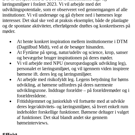
læringsmiljøer i foråret 2023. Vi vil arbejde med det
udviklingspotentiale, som er observeret ved gennemgangen af alle
institutioner. Vi vil undersøge og gå dybere ned i børnenes lege
interesser. Det skal ske ved at praksis eksempler, både de planlagte
og de spontane aktiviteter, efterfølgende drøftes og konkretiseres på
møder.
At hente konkret inspiration mellem institutionerne i DTM
(Dagtilbud Midt), ved at de besøger hinanden.
At Fyrtårne på sprog, natur/udeliv og science, krop, sanser
og bevægelse bruger inspirationen på deres møder.
Vi vil arbejde med NPU (neuropædagogik udvikling leg),
personalet er læringsmiljøet, og vil igennem viden inspirere
børnene ift. deres leg og læringsmiljøer.
At arbejde med risikofyldt leg. Legens betydning for børns
udvikling, at børnene udfordres på deres nærmeste
udviklingszone. Inddrage forældre – på forældremøder og i
forældrerådene.
Fritidshjemmet og juniorklub vil fortsætte med at udvikle
deres lege/aktivitets- og læringsmiljøer, så hvert enkelt rum
indeholder forskellige funktioner. Børnene deltager i valget
af funktioner. Det skal blandt andet ske gennem
børneinterviews.
Effekt