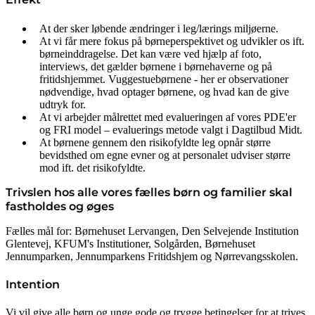
At der sker løbende ændringer i leg/lærings miljøerne.
At vi får mere fokus på børneperspektivet og udvikler os ift.
børneinddragelse. Det kan være ved hjælp af foto,
interviews, det gælder børnene i børnehaverne og på
fritidshjemmet. Vuggestuebørnene - her er observationer
nødvendige, hvad optager børnene, og hvad kan de give
udtryk for.
At vi arbejder målrettet med evalueringen af vores PDE'er
og FRI model – evaluerings metode valgt i Dagtilbud Midt.
At børnene gennem den risikofyldte leg opnår større
bevidsthed om egne evner og at personalet udviser større
mod ift. det risikofyldte.
Trivslen hos alle vores fælles børn og familier skal
fastholdes og øges
Fælles mål for: Børnehuset Lervangen, Den Selvejende Institution
Glentevej, KFUM's Institutioner, Solgården, Børnehuset
Jennumparken, Jennumparkens Fritidshjem og Nørrevangsskolen.
Intention
Vi vil give alle børn og unge gode og trygge betingelser for at trives