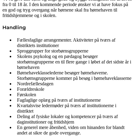
fra 0 til 18 år. I den kommende periode ønsker vi at have fokus på
en god og tryg overgang når børnene skal fra børnehaven til
fritidshjemmene og i skolen.
Handling
Fællesfaglige arrangementer. Aktiviteter på tværs af
distriktets institutioner
Sproggrupper for storbørnsgrupperne
Skolens psykolog og en pædagog besøger
storbørnsgrupperne en til flere gange i løbet af det sidste år i
børnehaven
Børnehaveklasselederne besøger børnehaverne.
Storbørnsgrupperne kommer på besøg i børnehaveklasserne
Nordrefællesdagen
Forældreskole
Førskolen
Fagfaglige oplæg på tværs af institutionerne
Kvartalsvise ledermøder på tværs af institutionerne i
distriktet
Deling af fysiske lokaler og kompetencer på tværs af
daginstitutioner og fritidshjem
En generel mere åbenhed, viden om hinanden for blandt
andet at sikre de gode overgange.