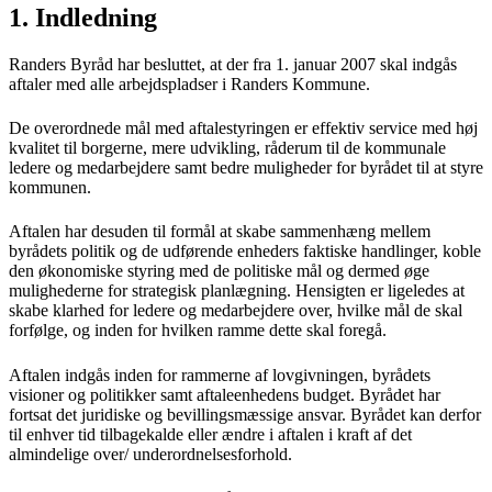
1. Indledning
Randers Byråd har besluttet, at der fra 1. januar 2007 skal indgås
aftaler med alle arbejdspladser i Randers Kommune.
De overordnede mål med aftalestyringen er effektiv service med høj
kvalitet til borgerne, mere udvikling, råderum til de kommunale
ledere og medarbejdere samt bedre muligheder for byrådet til at styre
kommunen.
Aftalen har desuden til formål at skabe sammenhæng mellem
byrådets politik og de udførende enheders faktiske handlinger, koble
den økonomiske styring med de politiske mål og dermed øge
mulighederne for strategisk planlægning. Hensigten er ligeledes at
skabe klarhed for ledere og medarbejdere over, hvilke mål de skal
forfølge, og inden for hvilken ramme dette skal foregå.
Aftalen indgås inden for rammerne af lovgivningen, byrådets
visioner og politikker samt aftaleenhedens budget. Byrådet har
fortsat det juridiske og bevillingsmæssige ansvar. Byrådet kan derfor
til enhver tid tilbagekalde eller ændre i aftalen i kraft af det
almindelige over/ underordnelsesforhold.